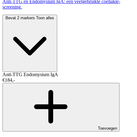
Anti-TTG en Endomysium IgA: een veelgebruikte coeliakie-
screening.
Bevat 2 markers
Toon alles
Anti-TTG
Endomysium IgA
€184,-
Toevoegen