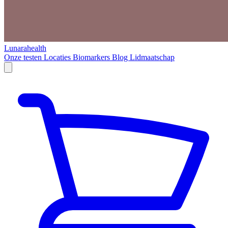
Lunarahealth
Onze testen
Locaties
Biomarkers
Blog
Lidmaatschap