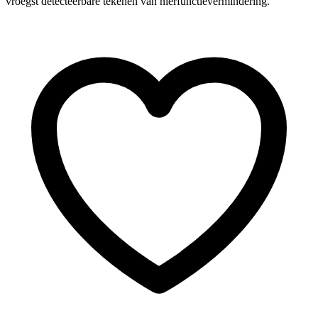
vroegst detecteerbare tekenen van nierfunctievermindering.