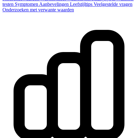
testen
Symptomen
Aanbevelingen
Leefstijltips
Veelgestelde vragen
Onderzoeken met verwante waarden