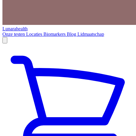
Lunarahealth
Onze testen
Locaties
Biomarkers
Blog
Lidmaatschap