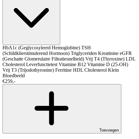
HbA1c (Geglycosyleerd Hemoglobine)
TSH
(Schildklierstimulerend Hormoon)
Triglyceriden
Kreatinine
eGFR
(Geschatte Glomerulaire Filtratiesnelheid)
Vrij T4 (Thyroxine)
LDL
Cholesterol
Leverfunctietest
Vitamine B12
Vitamine D (25-OH)
Vrij T3 (Trijodothyronine)
Ferritine
HDL Cholesterol
Klein
Bloedbeeld
€259,-
Toevoegen