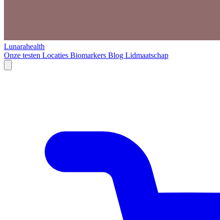
Lunarahealth
Onze testen
Locaties
Biomarkers
Blog
Lidmaatschap