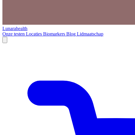
Lunarahealth
Onze testen
Locaties
Biomarkers
Blog
Lidmaatschap