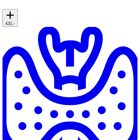
€31,-