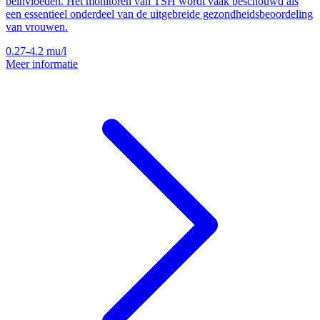
beïnvloeden. Het monitoren van TSH wordt vaak beschouwd als
een essentieel onderdeel van de uitgebreide gezondheidsbeoordeling
van vrouwen.
0.27-4.2
mu/l
Meer informatie