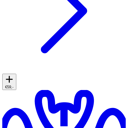
€59,-