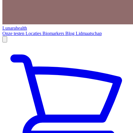
Lunarahealth
Onze testen
Locaties
Biomarkers
Blog
Lidmaatschap