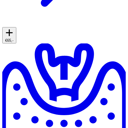
€65,-