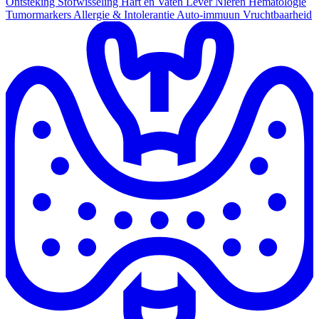
Ontsteking
Stofwisseling
Hart en Vaten
Lever
Nieren
Hematologie
Tumormarkers
Allergie & Intolerantie
Auto-immuun
Vruchtbaarheid