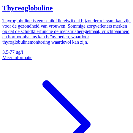
Thyreoglobuline
Thyroglobuline is een schildkliereiwit dat bijzonder relevant kan zijn
voor de gezondheid van vrouwen. Sommige zorgverleners merken
op dat de schildklierfunctie de menstruatieregelmaat, vruchtbaarheid
en hormoonbalans kan beïnvloeden, waardoor
thyroglobulinemonitoring waardevol kan zijn.
3.5-77
ug/l
Meer informatie