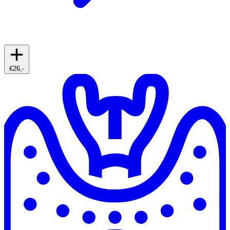
€26,-