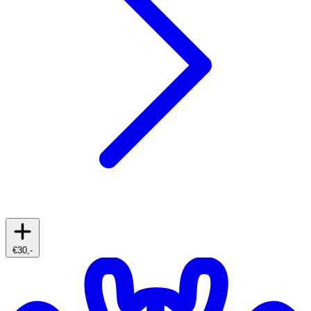
€30,-