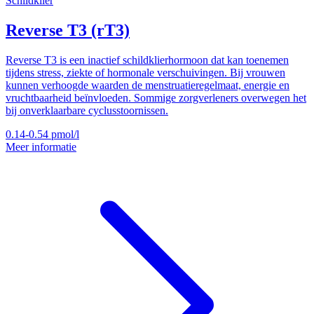
Schildklier
Reverse T3 (rT3)
Reverse T3 is een inactief schildklierhormoon dat kan toenemen
tijdens stress, ziekte of hormonale verschuivingen. Bij vrouwen
kunnen verhoogde waarden de menstruatieregelmaat, energie en
vruchtbaarheid beïnvloeden. Sommige zorgverleners overwegen het
bij onverklaarbare cyclusstoornissen.
0.14-0.54
pmol/l
Meer informatie