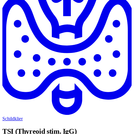
Schildklier
TSI (Thyreoid stim. IgG)