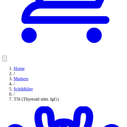
Home
/
Markers
/
Schildklier
/
TSI (Thyreoid stim. IgG)