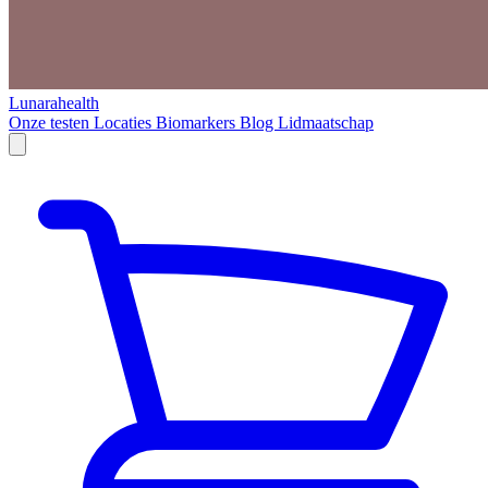
Lunarahealth
Onze testen
Locaties
Biomarkers
Blog
Lidmaatschap