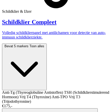
Schildklier & IJzer
Schildklier Compleet
Volledig schildklierpanel met antilichamen voor detectie van auto-
immuun schildklierziekte.
Bevat 5 markers
Toon alles
Anti-Tg (Thyreoglobuline Antistoffen)
TSH (Schildklierstimulerend
Hormoon)
Vrij T4 (Thyroxine)
Anti-TPO
Vrij T3
(Trijodothyronine)
€175,-