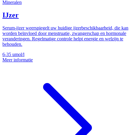
Mineralen
IJzer
Serum-ijzer weerspiegelt uw huidige ijzerbeschikbaarheid, die kan
worden beïnvloed door menstruatie, zwangerschap en hormonale
veranderingen. Regelmatige controle helpt energie en welzijn te
behouden.
6-35
umol/l
Meer informatie