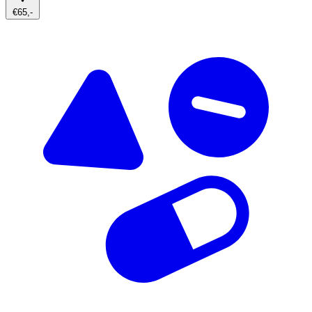
€65,-