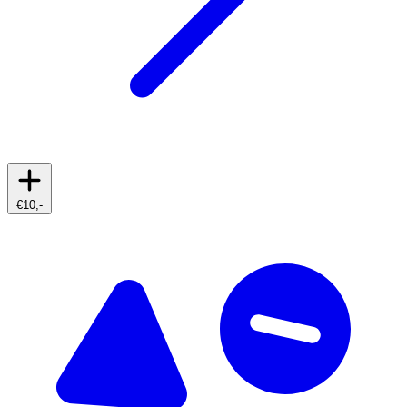
€10,-