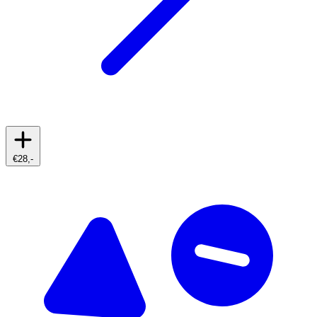
€28,-