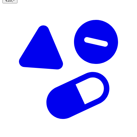
€10,-