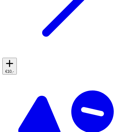
€10,-