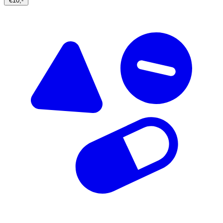
€10,-