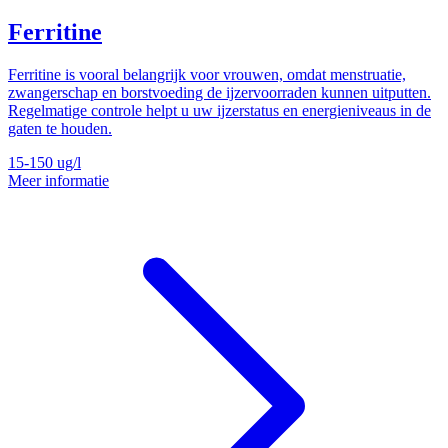
Ferritine
Ferritine is vooral belangrijk voor vrouwen, omdat menstruatie,
zwangerschap en borstvoeding de ijzervoorraden kunnen uitputten.
Regelmatige controle helpt u uw ijzerstatus en energieniveaus in de
gaten te houden.
15-150
ug/l
Meer informatie