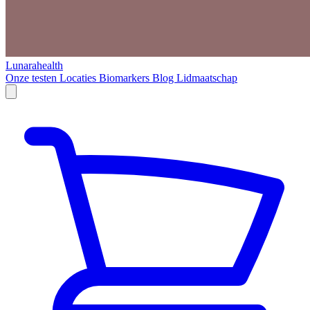
Lunarahealth
Onze testen
Locaties
Biomarkers
Blog
Lidmaatschap