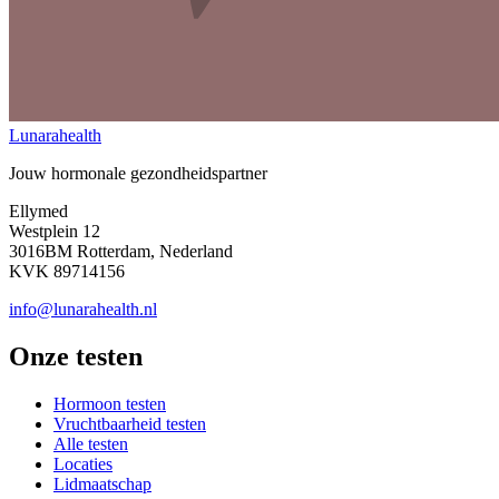
Lunarahealth
Jouw hormonale gezondheidspartner
Ellymed
Westplein 12
3016BM Rotterdam, Nederland
KVK 89714156
info@lunarahealth.nl
Onze testen
Hormoon testen
Vruchtbaarheid testen
Alle testen
Locaties
Lidmaatschap