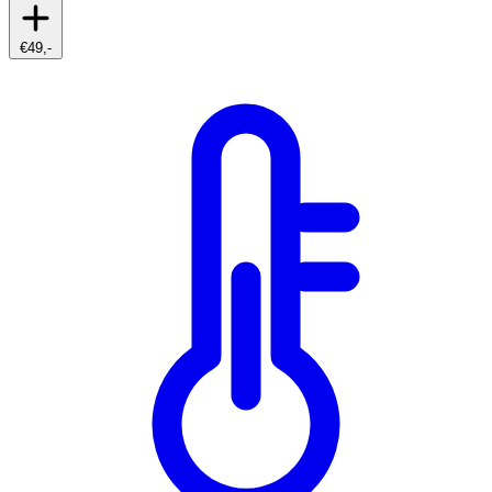
€49,-