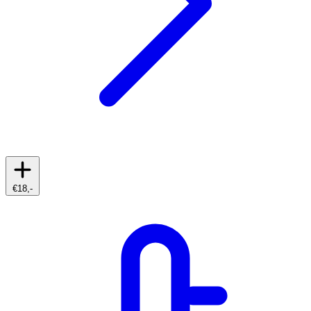
€18,-