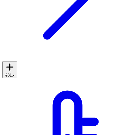
€81,-