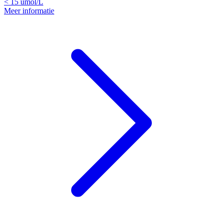
< 15
umol/L
Meer informatie