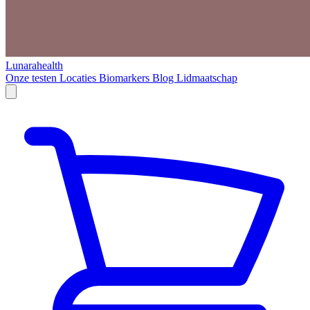
Lunarahealth
Onze testen
Locaties
Biomarkers
Blog
Lidmaatschap