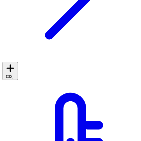
€33,-