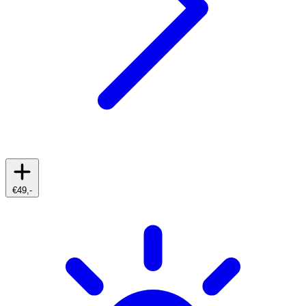
€49,-