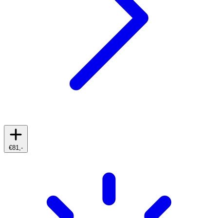
€81,-