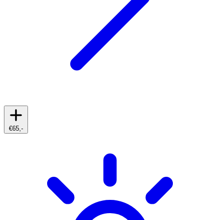
€65,-