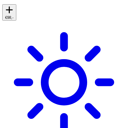
€98,-