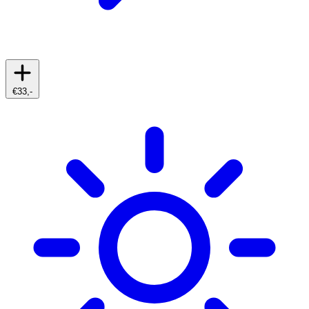
€33,-