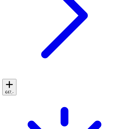
€47,-