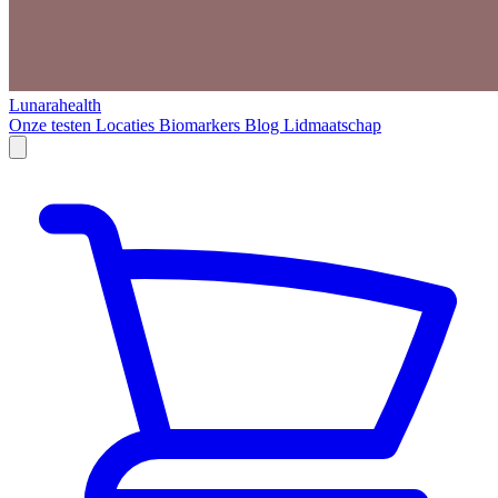
Lunarahealth
Onze testen
Locaties
Biomarkers
Blog
Lidmaatschap