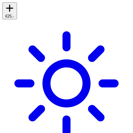
€25,-