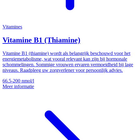
Vitamines
Vitamine B1 (Thiamine)
Vitamine B1 (thiamine) wordt als belangrijk beschouwd voor het
energiemetabolisme, wat vooral relevant kan zijn bij hormonale
schommelingen. Sommige vrouwen ervaren vermoeidheid bij lage
niveaus. Raadpleeg uw zorgverlener voor persoonlijk advies.
66.5-200
nmol/l
Meer informatie