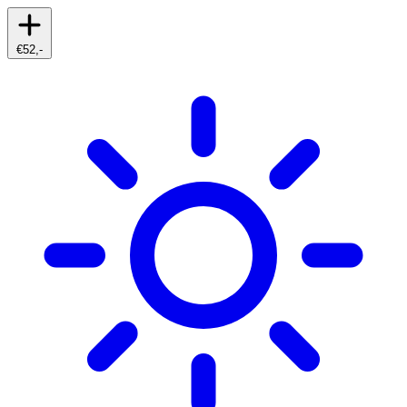
€52,-