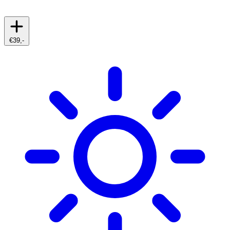
€39,-