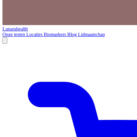
Lunarahealth
Onze testen
Locaties
Biomarkers
Blog
Lidmaatschap