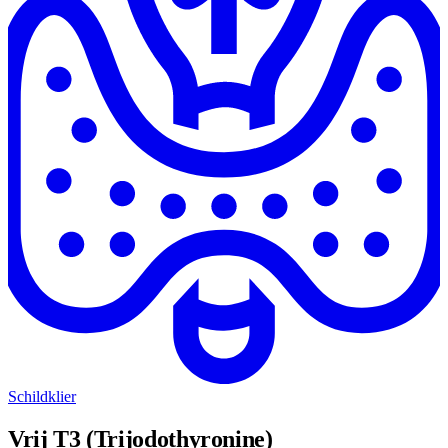
Schildklier
Vrij T3 (Trijodothyronine)