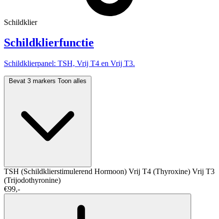
Schildklier
Schildklierfunctie
Schildklierpanel: TSH, Vrij T4 en Vrij T3.
Bevat 3 markers
Toon alles
TSH (Schildklierstimulerend Hormoon)
Vrij T4 (Thyroxine)
Vrij T3
(Trijodothyronine)
€99,-