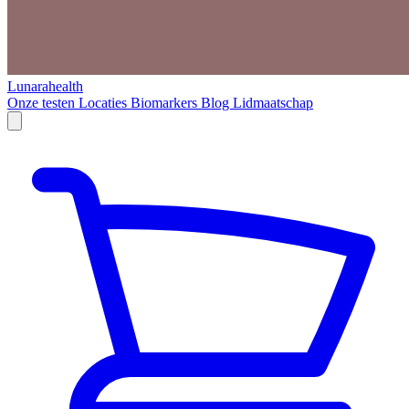
Lunarahealth
Onze testen
Locaties
Biomarkers
Blog
Lidmaatschap