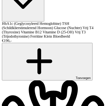
HbA1c (Geglycosyleerd Hemoglobine)
TSH
(Schildklierstimulerend Hormoon)
Glucose (Nuchter)
Vrij T4
(Thyroxine)
Vitamine B12
Vitamine D (25-OH)
Vrij T3
(Trijodothyronine)
Ferritine
Klein Bloedbeeld
€196,-
Toevoegen