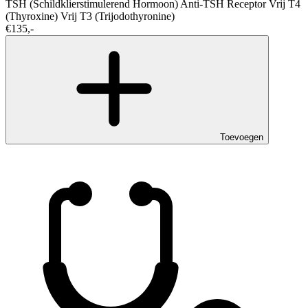
TSH (Schildklierstimulerend Hormoon)
Anti-TSH Receptor
Vrij T4
(Thyroxine)
Vrij T3 (Trijodothyronine)
€135,-
Toevoegen