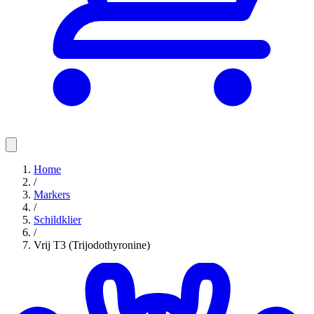
Home
/
Markers
/
Schildklier
/
Vrij T3 (Trijodothyronine)