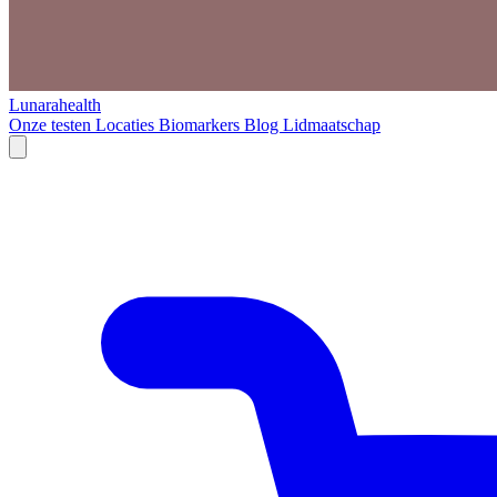
Lunarahealth
Onze testen
Locaties
Biomarkers
Blog
Lidmaatschap