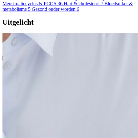
Menstruatiecyclus & PCOS
36
Hart & cholesterol
7
Bloedsuiker &
metabolisme
5
Gezond ouder worden
6
Uitgelicht