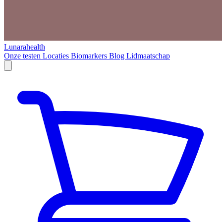
Lunarahealth
Onze testen
Locaties
Biomarkers
Blog
Lidmaatschap