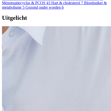
Menstruatiecyclus & PCOS
43
Hart & cholesterol
7
Bloedsuiker &
metabolisme
5
Gezond ouder worden
6
Uitgelicht