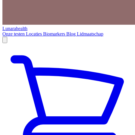
Lunarahealth
Onze testen
Locaties
Biomarkers
Blog
Lidmaatschap