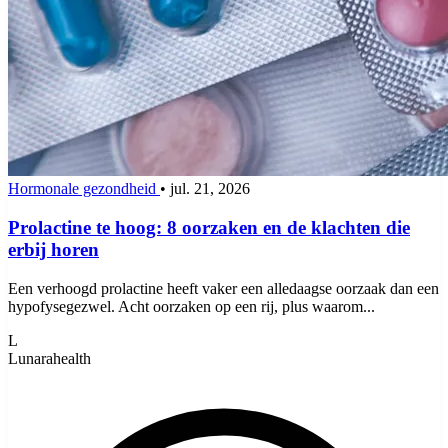
Hormonale gezondheid
•
jul. 21, 2026
Prolactine te hoog: 8 oorzaken en de klachten die
erbij horen
Een verhoogd prolactine heeft vaker een alledaagse oorzaak dan een
hypofysegezwel. Acht oorzaken op een rij, plus waarom...
L
Lunarahealth