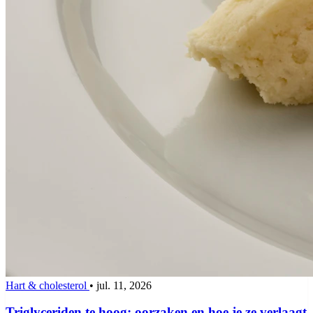
Hart & cholesterol
•
jul. 11, 2026
Triglyceriden te hoog: oorzaken en hoe je ze verlaagt