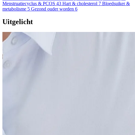
Menstruatiecyclus & PCOS
43
Hart & cholesterol
7
Bloedsuiker &
metabolisme
5
Gezond ouder worden
6
Uitgelicht