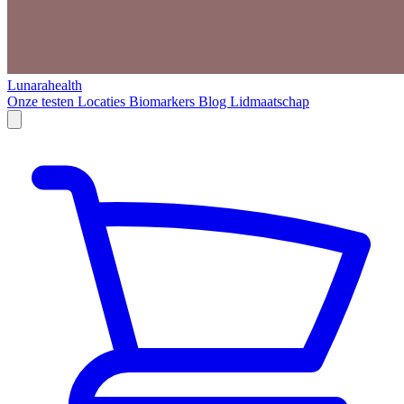
Lunarahealth
Onze testen
Locaties
Biomarkers
Blog
Lidmaatschap