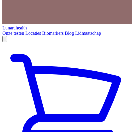
Lunarahealth
Onze testen
Locaties
Biomarkers
Blog
Lidmaatschap