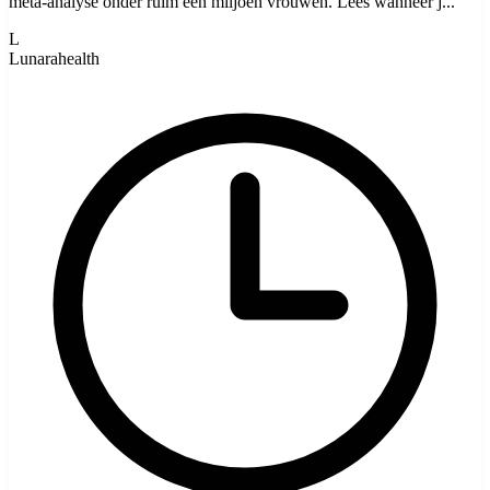
meta-analyse onder ruim een miljoen vrouwen. Lees wanneer j...
L
Lunarahealth