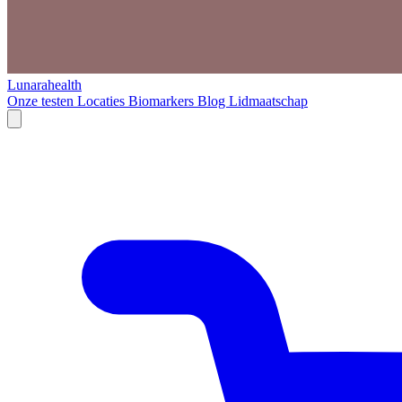
Lunarahealth
Onze testen
Locaties
Biomarkers
Blog
Lidmaatschap