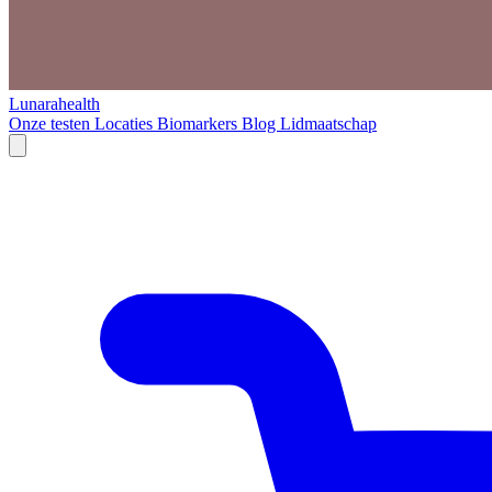
Lunarahealth
Onze testen
Locaties
Biomarkers
Blog
Lidmaatschap