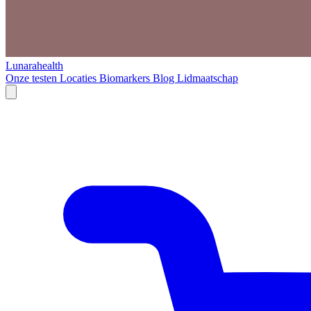
Lunarahealth
Onze testen
Locaties
Biomarkers
Blog
Lidmaatschap