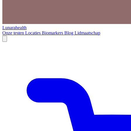
Lunarahealth
Onze testen
Locaties
Biomarkers
Blog
Lidmaatschap