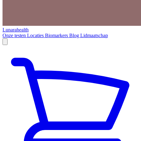
Lunarahealth
Onze testen
Locaties
Biomarkers
Blog
Lidmaatschap