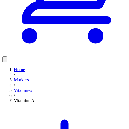
Home
/
Markers
/
Vitamines
/
Vitamine A