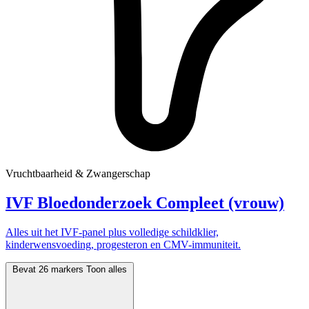
Vruchtbaarheid & Zwangerschap
IVF Bloedonderzoek Compleet (vrouw)
Alles uit het IVF-panel plus volledige schildklier,
kinderwensvoeding, progesteron en CMV-immuniteit.
Bevat 26 markers
Toon alles