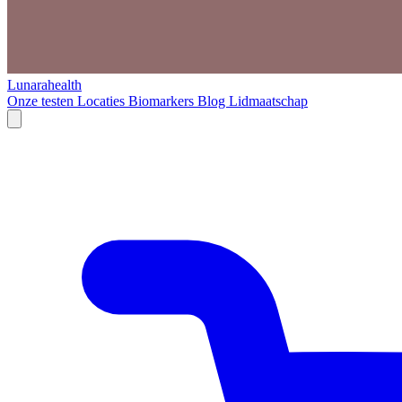
Lunarahealth
Onze testen
Locaties
Biomarkers
Blog
Lidmaatschap