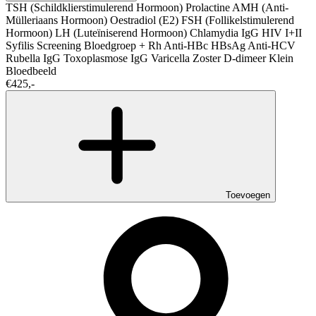
TSH (Schildklierstimulerend Hormoon)
Prolactine
AMH (Anti-
Mülleriaans Hormoon)
Oestradiol (E2)
FSH (Follikelstimulerend
Hormoon)
LH (Luteïniserend Hormoon)
Chlamydia IgG
HIV I+II
Syfilis Screening
Bloedgroep + Rh
Anti-HBc
HBsAg
Anti-HCV
Rubella IgG
Toxoplasmose IgG
Varicella Zoster
D-dimeer
Klein
Bloedbeeld
€425,-
Toevoegen