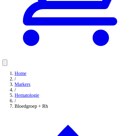
Home
/
Markers
/
Hematologie
/
Bloedgroep + Rh