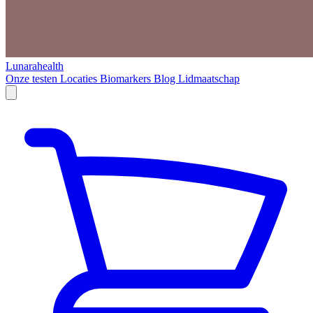
Lunarahealth
Onze testen
Locaties
Biomarkers
Blog
Lidmaatschap