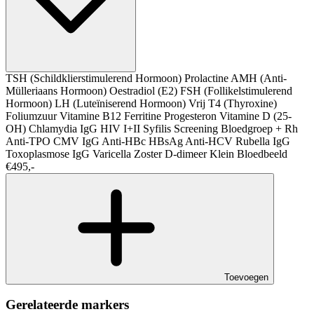
TSH (Schildklierstimulerend Hormoon)
Prolactine
AMH (Anti-
Mülleriaans Hormoon)
Oestradiol (E2)
FSH (Follikelstimulerend
Hormoon)
LH (Luteïniserend Hormoon)
Vrij T4 (Thyroxine)
Foliumzuur
Vitamine B12
Ferritine
Progesteron
Vitamine D (25-
OH)
Chlamydia IgG
HIV I+II
Syfilis Screening
Bloedgroep + Rh
Anti-TPO
CMV IgG
Anti-HBc
HBsAg
Anti-HCV
Rubella IgG
Toxoplasmose IgG
Varicella Zoster
D-dimeer
Klein Bloedbeeld
€495,-
Toevoegen
Gerelateerde markers