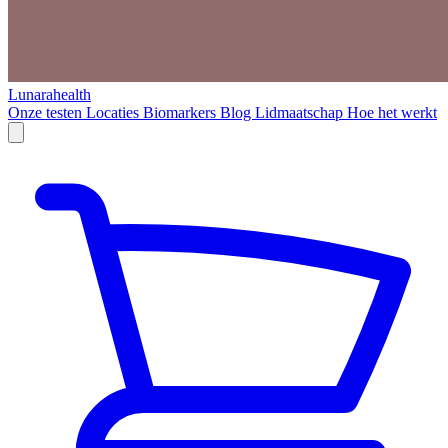
Lunarahealth
Onze testen
Locaties
Biomarkers
Blog
Lidmaatschap
Hoe het werkt