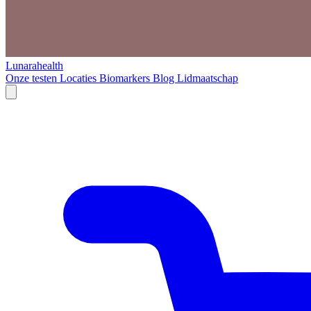
Lunarahealth
Onze testen
Locaties
Biomarkers
Blog
Lidmaatschap