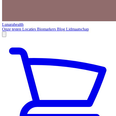
Lunarahealth
Onze testen
Locaties
Biomarkers
Blog
Lidmaatschap