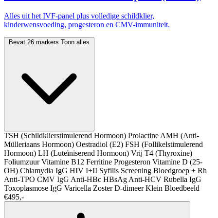
Alles uit het IVF-panel plus volledige schildklier,
kinderwensvoeding, progesteron en CMV-immuniteit.
Bevat 26 markers
Toon alles
TSH (Schildklierstimulerend Hormoon)
Prolactine
AMH (Anti-
Mülleriaans Hormoon)
Oestradiol (E2)
FSH (Follikelstimulerend
Hormoon)
LH (Luteïniserend Hormoon)
Vrij T4 (Thyroxine)
Foliumzuur
Vitamine B12
Ferritine
Progesteron
Vitamine D (25-
OH)
Chlamydia IgG
HIV I+II
Syfilis Screening
Bloedgroep + Rh
Anti-TPO
CMV IgG
Anti-HBc
HBsAg
Anti-HCV
Rubella IgG
Toxoplasmose IgG
Varicella Zoster
D-dimeer
Klein Bloedbeeld
€495,-