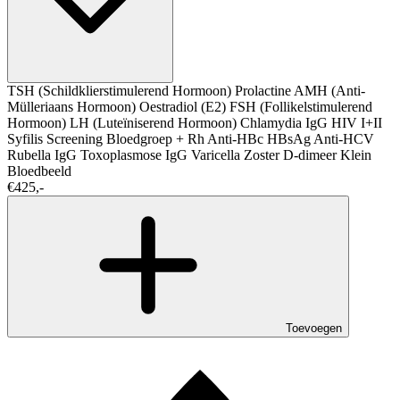
TSH (Schildklierstimulerend Hormoon)
Prolactine
AMH (Anti-
Mülleriaans Hormoon)
Oestradiol (E2)
FSH (Follikelstimulerend
Hormoon)
LH (Luteïniserend Hormoon)
Chlamydia IgG
HIV I+II
Syfilis Screening
Bloedgroep + Rh
Anti-HBc
HBsAg
Anti-HCV
Rubella IgG
Toxoplasmose IgG
Varicella Zoster
D-dimeer
Klein
Bloedbeeld
€425,-
Toevoegen