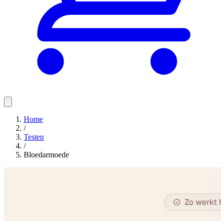
Home
/
Testen
/
Bloedarmoede