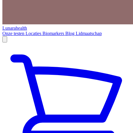
Lunarahealth
Onze testen
Locaties
Biomarkers
Blog
Lidmaatschap