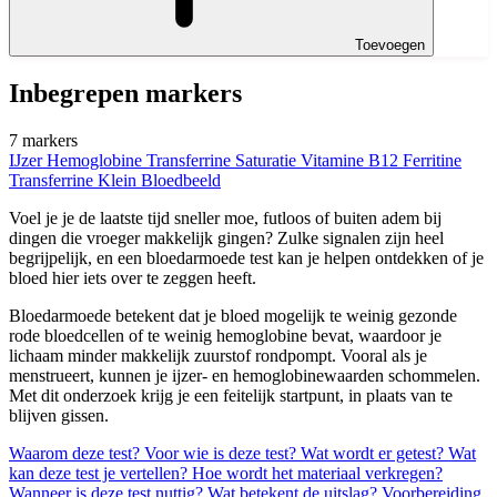
Toevoegen
Inbegrepen markers
7 markers
IJzer
Hemoglobine
Transferrine Saturatie
Vitamine B12
Ferritine
Transferrine
Klein Bloedbeeld
Voel je je de laatste tijd sneller moe, futloos of buiten adem bij
dingen die vroeger makkelijk gingen? Zulke signalen zijn heel
begrijpelijk, en een bloedarmoede test kan je helpen ontdekken of je
bloed hier iets over te zeggen heeft.
Bloedarmoede betekent dat je bloed mogelijk te weinig gezonde
rode bloedcellen of te weinig hemoglobine bevat, waardoor je
lichaam minder makkelijk zuurstof rondpompt. Vooral als je
menstrueert, kunnen je ijzer- en hemoglobinewaarden schommelen.
Met dit onderzoek krijg je een feitelijk startpunt, in plaats van te
blijven gissen.
Waarom deze test?
Voor wie is deze test?
Wat wordt er getest?
Wat
kan deze test je vertellen?
Hoe wordt het materiaal verkregen?
Wanneer is deze test nuttig?
Wat betekent de uitslag?
Voorbereiding