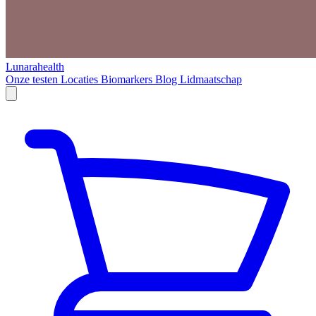
Lunarahealth
Onze testen
Locaties
Biomarkers
Blog
Lidmaatschap