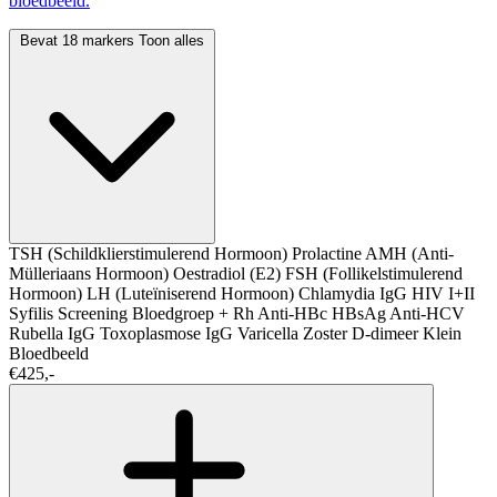
bloedbeeld.
Bevat 18 markers
Toon alles
TSH (Schildklierstimulerend Hormoon)
Prolactine
AMH (Anti-
Mülleriaans Hormoon)
Oestradiol (E2)
FSH (Follikelstimulerend
Hormoon)
LH (Luteïniserend Hormoon)
Chlamydia IgG
HIV I+II
Syfilis Screening
Bloedgroep + Rh
Anti-HBc
HBsAg
Anti-HCV
Rubella IgG
Toxoplasmose IgG
Varicella Zoster
D-dimeer
Klein
Bloedbeeld
€425,-