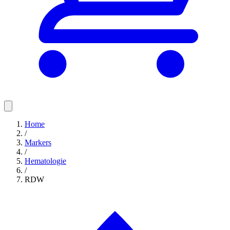
Home
/
Markers
/
Hematologie
/
RDW