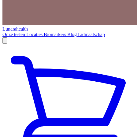
Lunarahealth
Onze testen
Locaties
Biomarkers
Blog
Lidmaatschap