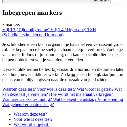
Toevoegen
Inbegrepen markers
3 markers
Vrij T3 (Trijodothyronine)
Vrij T4 (Thyroxine)
TSH
(Schildklierstimulerend Hormoon)
Je schildklier is een klein orgaan in je hals met een verrassend grote
rol: het bepaalt mee hoe snel je lichaam energie verbruikt. Voel je je
vaak moe, futloos of juist onrustig, dan kan een schildklier test je
helpen ontdekken wat je waarden je vertellen.
Deze schildklierfunctie-test kijkt naar drie hormonen die samen laten
zien hoe jouw schildklier werkt. Zo krijg je een feitelijk startpunt, in
plaats van te blijven gissen naar de oorzaak van je klachten.
Waarom deze test?
Voor wie is deze test?
Wat wordt er getest?
Wat
kan deze test je vertellen?
Hoe wordt het materiaal verkregen?
Wanneer is deze test nuttig?
Wat betekent de uitslag?
Voorbereiding
Wat gebeurt er na de uitslag?
Waarom deze test?
Voor wie is deze test?
Wat wordt er getest?