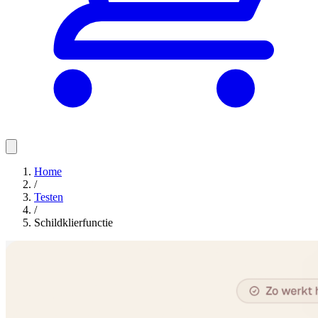
Home
/
Testen
/
Schildklierfunctie