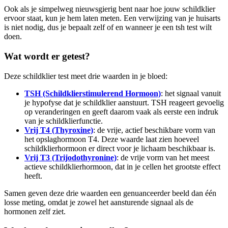
Ook als je simpelweg nieuwsgierig bent naar hoe jouw schildklier
ervoor staat, kun je hem laten meten. Een verwijzing van je huisarts
is niet nodig, dus je bepaalt zelf of en wanneer je een tsh test wilt
doen.
Wat wordt er getest?
Deze schildklier test meet drie waarden in je bloed:
TSH (Schildklierstimulerend Hormoon)
: het signaal vanuit
je hypofyse dat je schildklier aanstuurt. TSH reageert gevoelig
op veranderingen en geeft daarom vaak als eerste een indruk
van je schildklierfunctie.
Vrij T4 (Thyroxine)
: de vrije, actief beschikbare vorm van
het opslaghormoon T4. Deze waarde laat zien hoeveel
schildklierhormoon er direct voor je lichaam beschikbaar is.
Vrij T3 (Trijodothyronine)
: de vrije vorm van het meest
actieve schildklierhormoon, dat in je cellen het grootste effect
heeft.
Samen geven deze drie waarden een genuanceerder beeld dan één
losse meting, omdat je zowel het aansturende signaal als de
hormonen zelf ziet.