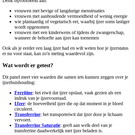
Denk bijvoorbeeld aan:
vrouwen met hevige of langdurige menstruaties
vrouwen met aanhoudende vermoeidheid of weinig energie
wie plantaardig of vegetarisch eet, waarbij ijzer soms lastiger
wordt opgenomen
vrouwen met een kinderwens of tijdens de zwangerschap,
wanneer de behoefte aan ijzer kan toenemen
Ook als je eerder een laag ijzer had en wilt weten hoe je ijzerstatus
er nu voor staat, kan zo'n meting waardevol zijn.
Wat wordt er getest?
Dit panel meet vier waarden die samen iets kunnen zeggen over je
ijzerhuishouding:
Ferritine
: het eiwit dat ijzer opslaat, vaak gezien als een
indruk van je ijzervoorraad.
IJzer
: de hoeveelheid ijzer die op dat moment in je bloed
circuleert.
Transferrine
: het transporteiwit dat ijzer door je lichaam
vervoert.
Transferrine Saturatie
: geeft aan welk deel van je
transferrine daadwerkelijk met ijzer beladen is.