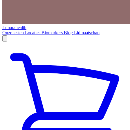
Lunarahealth
Onze testen
Locaties
Biomarkers
Blog
Lidmaatschap