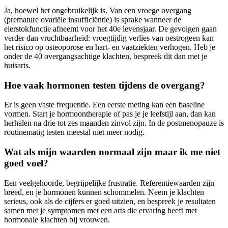
Ja, hoewel het ongebruikelijk is. Van een vroege overgang
(premature ovariële insufficiëntie) is sprake wanneer de
eierstokfunctie afneemt voor het 40e levensjaar. De gevolgen gaan
verder dan vruchtbaarheid: vroegtijdig verlies van oestrogeen kan
het risico op osteoporose en hart- en vaatziekten verhogen. Heb je
onder de 40 overgangsachtige klachten, bespreek dit dan met je
huisarts.
Hoe vaak hormonen testen tijdens de overgang?
Er is geen vaste frequentie. Een eerste meting kan een baseline
vormen. Start je hormoontherapie of pas je je leefstijl aan, dan kan
herhalen na drie tot zes maanden zinvol zijn. In de postmenopauze is
routinematig testen meestal niet meer nodig.
Wat als mijn waarden normaal zijn maar ik me niet
goed voel?
Een veelgehoorde, begrijpelijke frustratie. Referentiewaarden zijn
breed, en je hormonen kunnen schommelen. Neem je klachten
serieus, ook als de cijfers er goed uitzien, en bespreek je resultaten
samen met je symptomen met een arts die ervaring heeft met
hormonale klachten bij vrouwen.