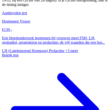
19-22 bij een cyclus van 28 dagen). Is je cyclus onregelmatig, dan is
de timing lastiger.
Aanbevolen test
Hormonen Vrouw
€139,-
Een bloedonderzoek hormonen bij vrouwen meet FSH, LH,
oestradiol, progesteron en prolactine: de vijf waarden die een hor...
LH (Luteïniserend Hormoon)
Prolactine
+3 meer
Bekijk test