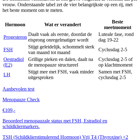
vrouw. Onderstaande tabel zet de vier belangrijkste op een rij, met
het beste moment om te meten.
Beste
Hormoon
Wat er verandert
meetmoment
Daalt vaak als eerste, doordat de
Luteale fase, rond
Progesteron
eisprong onregelmatiger wordt
dag 19-22
Stijgt geleidelijk, schommelt sterk
FSH
Cyclusdag 2-5
van maand tot maand
Oestradiol
Grillige pieken en dalen, daalt na
Cyclusdag 2-5 of
(E2)
de menopauze structureel
op klachtmoment
Stijgt mee met FSH, vaak minder
Samen met FSH,
LH
uitgesproken
cyclusdag 2-5
Aanbevolen test
Menopauze Check
€109,-
Beoordeel menopauzale status met FSH, Estradiol en
schildkliermarkers.
TSH (Schildklierstimulerend Hormoon)
Vrij T4 (Thyroxine)
+2