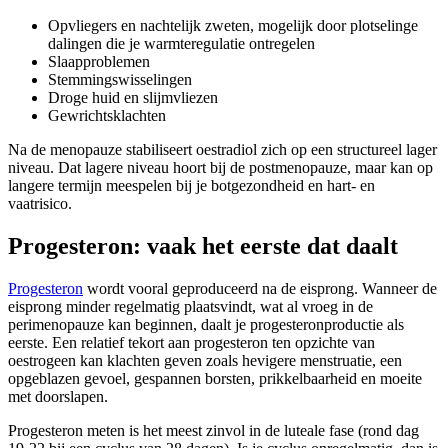
Opvliegers en nachtelijk zweten, mogelijk door plotselinge
dalingen die je warmteregulatie ontregelen
Slaapproblemen
Stemmingswisselingen
Droge huid en slijmvliezen
Gewrichtsklachten
Na de menopauze stabiliseert oestradiol zich op een structureel lager
niveau. Dat lagere niveau hoort bij de postmenopauze, maar kan op
langere termijn meespelen bij je botgezondheid en hart- en
vaatrisico.
Progesteron: vaak het eerste dat daalt
Progesteron
wordt vooral geproduceerd na de eisprong. Wanneer de
eisprong minder regelmatig plaatsvindt, wat al vroeg in de
perimenopauze kan beginnen, daalt je progesteronproductie als
eerste. Een relatief tekort aan progesteron ten opzichte van
oestrogeen kan klachten geven zoals hevigere menstruatie, een
opgeblazen gevoel, gespannen borsten, prikkelbaarheid en moeite
met doorslapen.
Progesteron meten is het meest zinvol in de luteale fase (rond dag