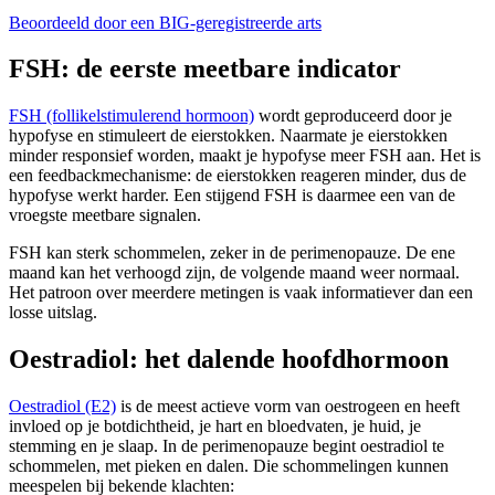
Beoordeeld door een BIG-geregistreerde arts
FSH: de eerste meetbare indicator
FSH (follikelstimulerend hormoon)
wordt geproduceerd door je
hypofyse en stimuleert de eierstokken. Naarmate je eierstokken
minder responsief worden, maakt je hypofyse meer FSH aan. Het is
een feedbackmechanisme: de eierstokken reageren minder, dus de
hypofyse werkt harder. Een stijgend FSH is daarmee een van de
vroegste meetbare signalen.
FSH kan sterk schommelen, zeker in de perimenopauze. De ene
maand kan het verhoogd zijn, de volgende maand weer normaal.
Het patroon over meerdere metingen is vaak informatiever dan een
losse uitslag.
Oestradiol: het dalende hoofdhormoon
Oestradiol (E2)
is de meest actieve vorm van oestrogeen en heeft
invloed op je botdichtheid, je hart en bloedvaten, je huid, je
stemming en je slaap. In de perimenopauze begint oestradiol te
schommelen, met pieken en dalen. Die schommelingen kunnen
meespelen bij bekende klachten: