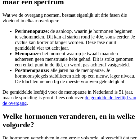
maar een spectrum
Wat we de overgang noemen, bestaat eigenlijk uit drie fasen die
vloeiend in elkaar overlopen:
Perimenopauze:
de aanloop, waarin je hormonen beginnen
te schommelen. Dit kan al starten rond je 40e, soms eerder. Je
cyclus kan korter of langer worden. Deze fase duurt
gemiddeld vier tot acht jaar.
Menopauze:
het moment waarop je twaalf maanden
achtereen geen menstruatie hebt gehad. Dit is strikt genomen
een enkel punt in de tijd, en wordt pas achteraf vastgesteld.
Postmenopauze:
alle jaren na de menopauze. Je
hormoonspiegels stabiliseren zich op een nieuw, lager niveau.
De klachten nemen bij de meeste vrouwen geleidelijk af.
De gemiddelde leeftijd voor de menopauze in Nederland is 51 jaar,
maar de spreiding is groot. Lees ook over
de gemiddelde leeftijd van
de overgang
.
Welke hormonen veranderen, en in welke
volgorde?
De hormonen verschuiven in een grove volgorde, al verschilt dat per