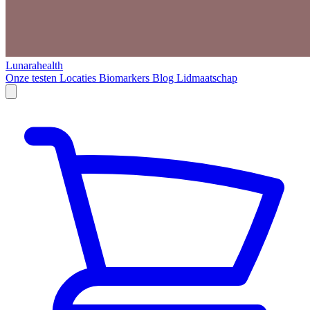
Lunarahealth
Onze testen
Locaties
Biomarkers
Blog
Lidmaatschap