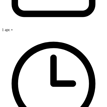
1 apr.
•