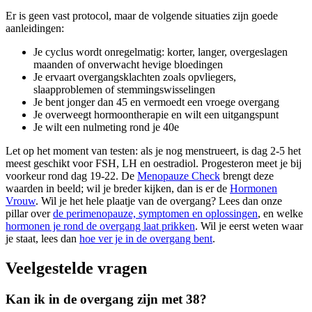
Er is geen vast protocol, maar de volgende situaties zijn goede
aanleidingen:
Je cyclus wordt onregelmatig: korter, langer, overgeslagen
maanden of onverwacht hevige bloedingen
Je ervaart overgangsklachten zoals opvliegers,
slaapproblemen of stemmingswisselingen
Je bent jonger dan 45 en vermoedt een vroege overgang
Je overweegt hormoontherapie en wilt een uitgangspunt
Je wilt een nulmeting rond je 40e
Let op het moment van testen: als je nog menstrueert, is dag 2-5 het
meest geschikt voor FSH, LH en oestradiol. Progesteron meet je bij
voorkeur rond dag 19-22. De
Menopauze Check
brengt deze
waarden in beeld; wil je breder kijken, dan is er de
Hormonen
Vrouw
. Wil je het hele plaatje van de overgang? Lees dan onze
pillar over
de perimenopauze, symptomen en oplossingen
, en welke
hormonen je rond de overgang laat prikken
. Wil je eerst weten waar
je staat, lees dan
hoe ver je in de overgang bent
.
Veelgestelde vragen
Kan ik in de overgang zijn met 38?