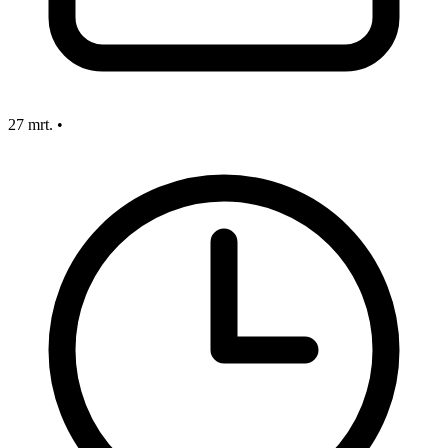
27 mrt.
•