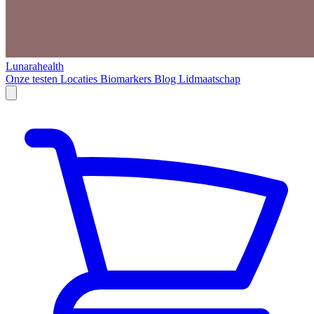
Lunarahealth
Onze testen
Locaties
Biomarkers
Blog
Lidmaatschap