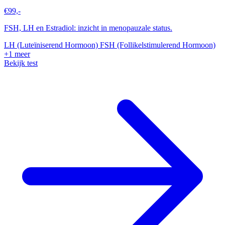
€99,-
FSH, LH en Estradiol: inzicht in menopauzale status.
LH (Luteïniserend Hormoon)
FSH (Follikelstimulerend Hormoon)
+1 meer
Bekijk test