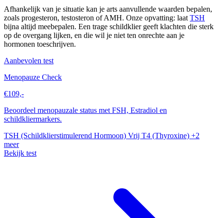
Afhankelijk van je situatie kan je arts aanvullende waarden bepalen,
zoals progesteron, testosteron of AMH. Onze opvatting: laat
TSH
bijna altijd meebepalen. Een trage schildklier geeft klachten die sterk
op de overgang lijken, en die wil je niet ten onrechte aan je
hormonen toeschrijven.
Aanbevolen test
Menopauze Check
€109,-
Beoordeel menopauzale status met FSH, Estradiol en
schildkliermarkers.
TSH (Schildklierstimulerend Hormoon)
Vrij T4 (Thyroxine)
+2
meer
Bekijk test