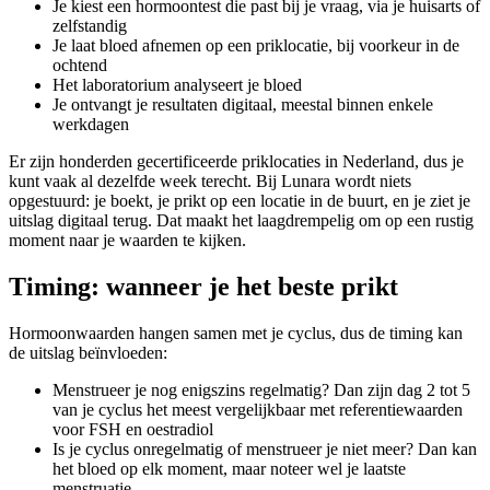
Je kiest een hormoontest die past bij je vraag, via je huisarts of
zelfstandig
Je laat bloed afnemen op een priklocatie, bij voorkeur in de
ochtend
Het laboratorium analyseert je bloed
Je ontvangt je resultaten digitaal, meestal binnen enkele
werkdagen
Er zijn honderden gecertificeerde priklocaties in Nederland, dus je
kunt vaak al dezelfde week terecht. Bij Lunara wordt niets
opgestuurd: je boekt, je prikt op een locatie in de buurt, en je ziet je
uitslag digitaal terug. Dat maakt het laagdrempelig om op een rustig
moment naar je waarden te kijken.
Timing: wanneer je het beste prikt
Hormoonwaarden hangen samen met je cyclus, dus de timing kan
de uitslag beïnvloeden:
Menstrueer je nog enigszins regelmatig? Dan zijn dag 2 tot 5
van je cyclus het meest vergelijkbaar met referentiewaarden
voor FSH en oestradiol
Is je cyclus onregelmatig of menstrueer je niet meer? Dan kan
het bloed op elk moment, maar noteer wel je laatste
menstruatie