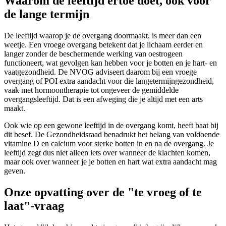
Waarom de leeftijd ertoe doet, ook voor
de lange termijn
De leeftijd waarop je de overgang doormaakt, is meer dan een
weetje. Een vroege overgang betekent dat je lichaam eerder en
langer zonder de beschermende werking van oestrogeen
functioneert, wat gevolgen kan hebben voor je botten en je hart- en
vaatgezondheid. De NVOG adviseert daarom bij een vroege
overgang of POI extra aandacht voor die langetermijngezondheid,
vaak met hormoontherapie tot ongeveer de gemiddelde
overgangsleeftijd. Dat is een afweging die je altijd met een arts
maakt.
Ook wie op een gewone leeftijd in de overgang komt, heeft baat bij
dit besef. De Gezondheidsraad benadrukt het belang van voldoende
vitamine D en calcium voor sterke botten in en na de overgang. Je
leeftijd zegt dus niet alleen iets over wanneer de klachten komen,
maar ook over wanneer je je botten en hart wat extra aandacht mag
geven.
Onze opvatting over de "te vroeg of te
laat"-vraag