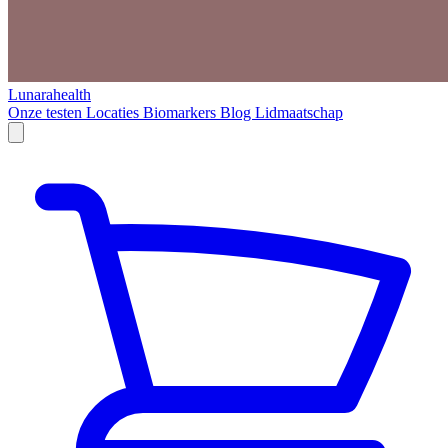
Lunarahealth
Onze testen
Locaties
Biomarkers
Blog
Lidmaatschap