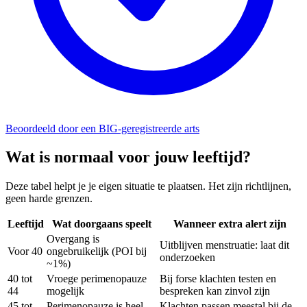
Beoordeeld door een BIG-geregistreerde arts
Wat is normaal voor jouw leeftijd?
Deze tabel helpt je je eigen situatie te plaatsen. Het zijn richtlijnen,
geen harde grenzen.
Leeftijd
Wat doorgaans speelt
Wanneer extra alert zijn
Overgang is
Uitblijven menstruatie: laat dit
Voor 40
ongebruikelijk (POI bij
onderzoeken
~1%)
40 tot
Vroege perimenopauze
Bij forse klachten testen en
44
mogelijk
bespreken kan zinvol zijn
45 tot
Perimenopauze is heel
Klachten passen meestal bij de