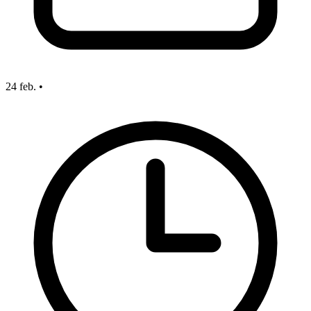
24 feb.
•