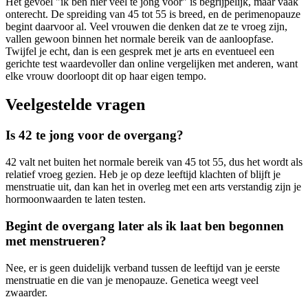
Het gevoel "ik ben hier veel te jong voor" is begrijpelijk, maar vaak
onterecht. De spreiding van 45 tot 55 is breed, en de perimenopauze
begint daarvoor al. Veel vrouwen die denken dat ze te vroeg zijn,
vallen gewoon binnen het normale bereik van de aanloopfase.
Twijfel je echt, dan is een gesprek met je arts en eventueel een
gerichte test waardevoller dan online vergelijken met anderen, want
elke vrouw doorloopt dit op haar eigen tempo.
Veelgestelde vragen
Is 42 te jong voor de overgang?
42 valt net buiten het normale bereik van 45 tot 55, dus het wordt als
relatief vroeg gezien. Heb je op deze leeftijd klachten of blijft je
menstruatie uit, dan kan het in overleg met een arts verstandig zijn je
hormoonwaarden te laten testen.
Begint de overgang later als ik laat ben begonnen
met menstrueren?
Nee, er is geen duidelijk verband tussen de leeftijd van je eerste
menstruatie en die van je menopauze. Genetica weegt veel
zwaarder.