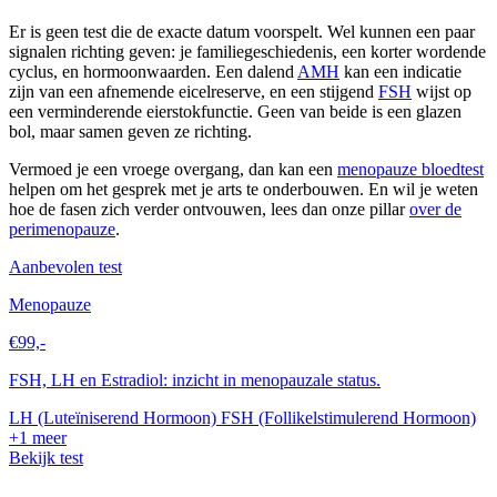
Er is geen test die de exacte datum voorspelt. Wel kunnen een paar
signalen richting geven: je familiegeschiedenis, een korter wordende
cyclus, en hormoonwaarden. Een dalend
AMH
kan een indicatie
zijn van een afnemende eicelreserve, en een stijgend
FSH
wijst op
een verminderende eierstokfunctie. Geen van beide is een glazen
bol, maar samen geven ze richting.
Vermoed je een vroege overgang, dan kan een
menopauze bloedtest
helpen om het gesprek met je arts te onderbouwen. En wil je weten
hoe de fasen zich verder ontvouwen, lees dan onze pillar
over de
perimenopauze
.
Aanbevolen test
Menopauze
€99,-
FSH, LH en Estradiol: inzicht in menopauzale status.
LH (Luteïniserend Hormoon)
FSH (Follikelstimulerend Hormoon)
+1 meer
Bekijk test