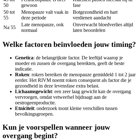
50
gewoon
fase
50 tot
Menopauze valt vaak in
Botgezondheid en hart
55
deze periode
verdienen aandacht
Late menopauze, ook
Onverwacht bloedverlies altijd
Na 55
normaal
laten beoordelen
Welke factoren beïnvloeden jouw timing?
Genetica
: de belangrijkste factor. De leeftijd waarop je
moeder en zussen de overgang bereikten, geeft de beste
indicatie.
Roken
: rokers bereiken de menopauze gemiddeld 1 tot 2 jaar
eerder. Het RIVM noemt roken consequent als factor die je
gezondheid in deze levensfase extra belast.
Lichaamsgewicht
: een zeer laag gewicht kan de overgang
vervroegen, omdat vetweefsel bijdraagt aan de
oestrogeenproductie.
Etniciteit
: onderzoek toont kleine verschillen tussen
bevolkingsgroepen.
Kun je voorspellen wanneer jouw
overgang begint?