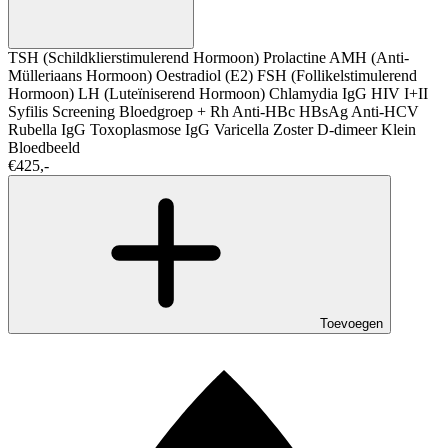
TSH (Schildklierstimulerend Hormoon)
Prolactine
AMH (Anti-
Mülleriaans Hormoon)
Oestradiol (E2)
FSH (Follikelstimulerend
Hormoon)
LH (Luteïniserend Hormoon)
Chlamydia IgG
HIV I+II
Syfilis Screening
Bloedgroep + Rh
Anti-HBc
HBsAg
Anti-HCV
Rubella IgG
Toxoplasmose IgG
Varicella Zoster
D-dimeer
Klein
Bloedbeeld
€425,-
Toevoegen