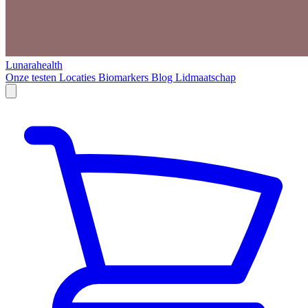
Lunarahealth
Onze testen
Locaties
Biomarkers
Blog
Lidmaatschap