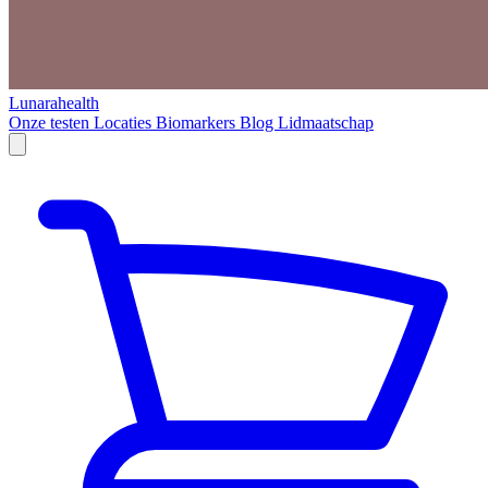
Lunarahealth
Onze testen
Locaties
Biomarkers
Blog
Lidmaatschap