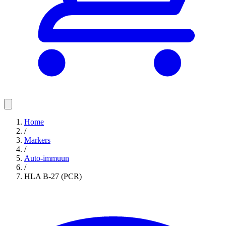
Home
/
Markers
/
Auto-immuun
/
HLA B-27 (PCR)