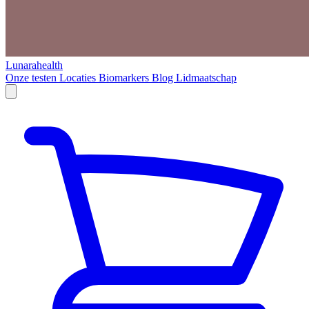
Lunarahealth
Onze testen
Locaties
Biomarkers
Blog
Lidmaatschap