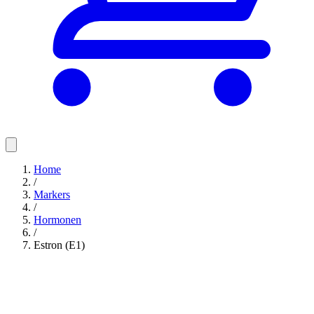
Home
/
Markers
/
Hormonen
/
Estron (E1)