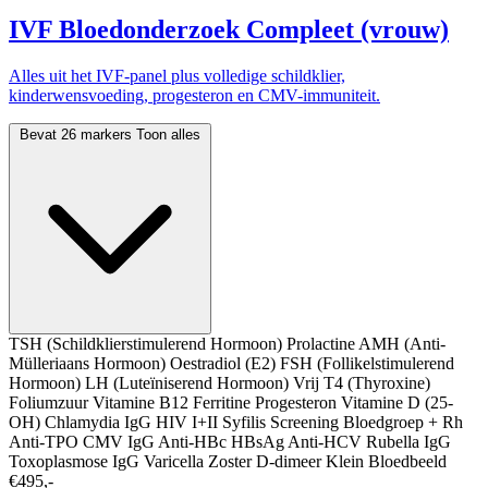
IVF Bloedonderzoek Compleet (vrouw)
Alles uit het IVF-panel plus volledige schildklier,
kinderwensvoeding, progesteron en CMV-immuniteit.
Bevat 26 markers
Toon alles
TSH (Schildklierstimulerend Hormoon)
Prolactine
AMH (Anti-
Mülleriaans Hormoon)
Oestradiol (E2)
FSH (Follikelstimulerend
Hormoon)
LH (Luteïniserend Hormoon)
Vrij T4 (Thyroxine)
Foliumzuur
Vitamine B12
Ferritine
Progesteron
Vitamine D (25-
OH)
Chlamydia IgG
HIV I+II
Syfilis Screening
Bloedgroep + Rh
Anti-TPO
CMV IgG
Anti-HBc
HBsAg
Anti-HCV
Rubella IgG
Toxoplasmose IgG
Varicella Zoster
D-dimeer
Klein Bloedbeeld
€495,-