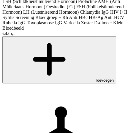
TSH (Schildklierstimulerend Hormoon)
Prolactine
AMH (Anti-
Mülleriaans Hormoon)
Oestradiol (E2)
FSH (Follikelstimulerend
Hormoon)
LH (Luteïniserend Hormoon)
Chlamydia IgG
HIV I+II
Syfilis Screening
Bloedgroep + Rh
Anti-HBc
HBsAg
Anti-HCV
Rubella IgG
Toxoplasmose IgG
Varicella Zoster
D-dimeer
Klein
Bloedbeeld
€425,-
Toevoegen