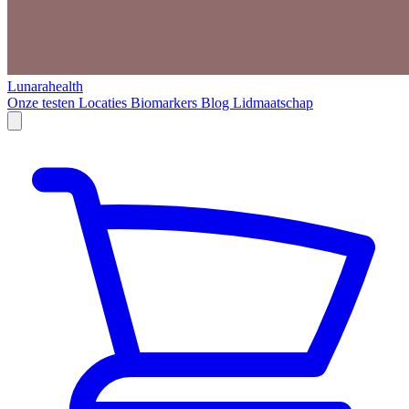
Lunarahealth
Onze testen
Locaties
Biomarkers
Blog
Lidmaatschap