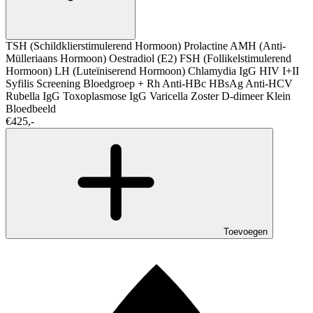
TSH (Schildklierstimulerend Hormoon)
Prolactine
AMH (Anti-
Mülleriaans Hormoon)
Oestradiol (E2)
FSH (Follikelstimulerend
Hormoon)
LH (Luteïniserend Hormoon)
Chlamydia IgG
HIV I+II
Syfilis Screening
Bloedgroep + Rh
Anti-HBc
HBsAg
Anti-HCV
Rubella IgG
Toxoplasmose IgG
Varicella Zoster
D-dimeer
Klein
Bloedbeeld
€425,-
Toevoegen