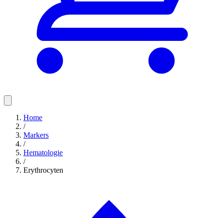
Home
/
Markers
/
Hematologie
/
Erythrocyten