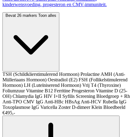
kinderwensvoeding, progesteron en CMV-immuniteit.
Bevat 26 markers
Toon alles
TSH (Schildklierstimulerend Hormoon)
Prolactine
AMH (Anti-
Mülleriaans Hormoon)
Oestradiol (E2)
FSH (Follikelstimulerend
Hormoon)
LH (Luteïniserend Hormoon)
Vrij T4 (Thyroxine)
Foliumzuur
Vitamine B12
Ferritine
Progesteron
Vitamine D (25-
OH)
Chlamydia IgG
HIV I+II
Syfilis Screening
Bloedgroep + Rh
Anti-TPO
CMV IgG
Anti-HBc
HBsAg
Anti-HCV
Rubella IgG
Toxoplasmose IgG
Varicella Zoster
D-dimeer
Klein Bloedbeeld
€495,-