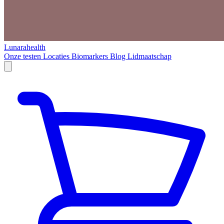
Lunarahealth
Onze testen
Locaties
Biomarkers
Blog
Lidmaatschap