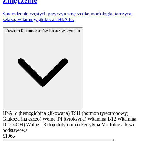
Zmęczenie
Sprawdzenie częstych przyczyn zmęczenia: morfologia, tarczyca,
żelazo, witaminy, glukoza i HbA1c.
Zawiera 9 biomarkerów
Pokaż wszystkie
HbA1c (hemoglobina glikowana)
TSH (hormon tyreotropowy)
Glukoza (na czczo)
Wolne T4 (tyroksyna)
Witamina B12
Witamina
D (25-OH)
Wolne T3 (trijodotyronina)
Ferrytyna
Morfologia krwi
podstawowa
€196,-