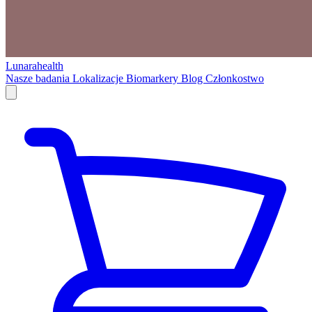
Lunarahealth
Nasze badania
Lokalizacje
Biomarkery
Blog
Członkostwo