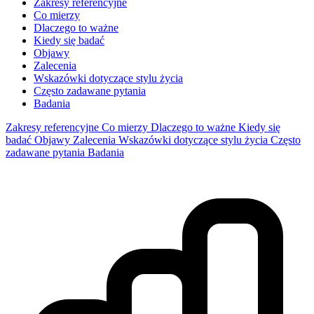
Zakresy referencyjne
Co mierzy
Dlaczego to ważne
Kiedy się badać
Objawy
Zalecenia
Wskazówki dotyczące stylu życia
Często zadawane pytania
Badania
Zakresy referencyjne
Co mierzy
Dlaczego to ważne
Kiedy się
badać
Objawy
Zalecenia
Wskazówki dotyczące stylu życia
Często
zadawane pytania
Badania