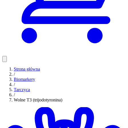
Strona główna
/
Biomarkery
/
Tarczyca
/
Wolne T3 (trijodotyronina)