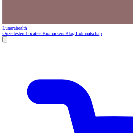
Lunarahealth
Onze testen
Locaties
Biomarkers
Blog
Lidmaatschap