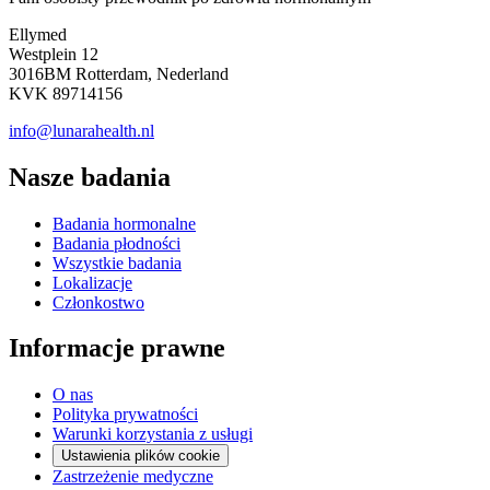
Ellymed
Westplein 12
3016BM Rotterdam, Nederland
KVK 89714156
info@lunarahealth.nl
Nasze badania
Badania hormonalne
Badania płodności
Wszystkie badania
Lokalizacje
Członkostwo
Informacje prawne
O nas
Polityka prywatności
Warunki korzystania z usługi
Ustawienia plików cookie
Zastrzeżenie medyczne