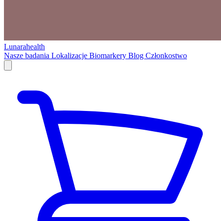
Lunarahealth
Nasze badania
Lokalizacje
Biomarkery
Blog
Członkostwo