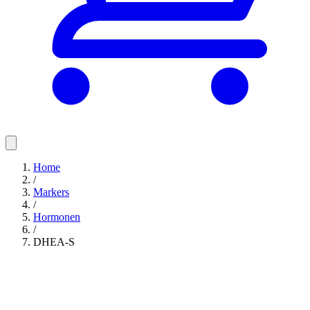
Home
/
Markers
/
Hormonen
/
DHEA-S