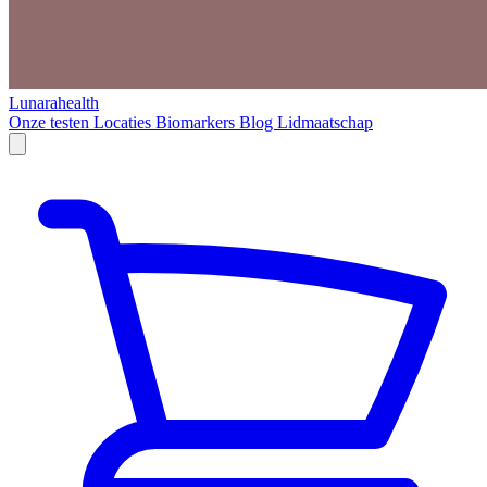
Lunarahealth
Onze testen
Locaties
Biomarkers
Blog
Lidmaatschap