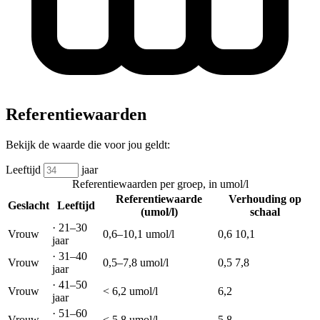
Referentiewaarden
Bekijk de waarde die voor jou geldt:
Leeftijd
jaar
Referentiewaarden per groep, in umol/l
Referentiewaarde
Verhouding op
Geslacht
Leeftijd
(umol/l)
schaal
·
21–30
Vrouw
0,6–10,1
umol/l
0,6
10,1
jaar
·
31–40
Vrouw
0,5–7,8
umol/l
0,5
7,8
jaar
·
41–50
Vrouw
< 6,2
umol/l
6,2
jaar
·
51–60
Vrouw
< 5,8
umol/l
5,8