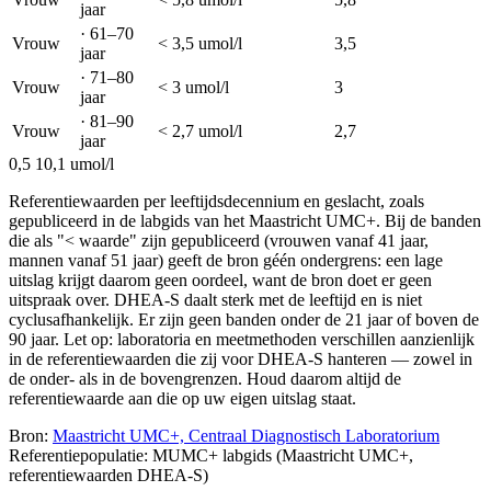
jaar
·
61–70
Vrouw
< 3,5
umol/l
3,5
jaar
·
71–80
Vrouw
< 3
umol/l
3
jaar
·
81–90
Vrouw
< 2,7
umol/l
2,7
jaar
0,5
10,1 umol/l
Referentiewaarden per leeftijdsdecennium en geslacht, zoals
gepubliceerd in de labgids van het Maastricht UMC+. Bij de banden
die als "< waarde" zijn gepubliceerd (vrouwen vanaf 41 jaar,
mannen vanaf 51 jaar) geeft de bron géén ondergrens: een lage
uitslag krijgt daarom geen oordeel, want de bron doet er geen
uitspraak over. DHEA-S daalt sterk met de leeftijd en is niet
cyclusafhankelijk. Er zijn geen banden onder de 21 jaar of boven de
90 jaar. Let op: laboratoria en meetmethoden verschillen aanzienlijk
in de referentiewaarden die zij voor DHEA-S hanteren — zowel in
de onder- als in de bovengrenzen. Houd daarom altijd de
referentiewaarde aan die op uw eigen uitslag staat.
Bron:
Maastricht UMC+, Centraal Diagnostisch Laboratorium
Referentiepopulatie: MUMC+ labgids (Maastricht UMC+,
referentiewaarden DHEA-S)