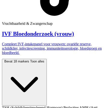
Vruchtbaarheid & Zwangerschap
IVF Bloedonderzoek (vrouw)
Compleet IVF-intakepanel voor vrouwen: ovariële reserve,
schildklier, infectiescreening, immuniteitsserologie, bloedgroep en
bloedbeeld.
Bevat 18 markers
Toon alles
TSH (Schildklierstimulerend Hormoon)
Prolactine
AMH (Anti-