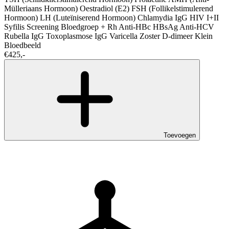
Mülleriaans Hormoon)
Oestradiol (E2)
FSH (Follikelstimulerend
Hormoon)
LH (Luteïniserend Hormoon)
Chlamydia IgG
HIV I+II
Syfilis Screening
Bloedgroep + Rh
Anti-HBc
HBsAg
Anti-HCV
Rubella IgG
Toxoplasmose IgG
Varicella Zoster
D-dimeer
Klein
Bloedbeeld
€425,-
Toevoegen