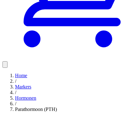
Home
/
Markers
/
Hormonen
/
Parathormoon (PTH)