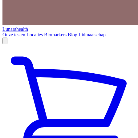
Lunarahealth
Onze testen
Locaties
Biomarkers
Blog
Lidmaatschap