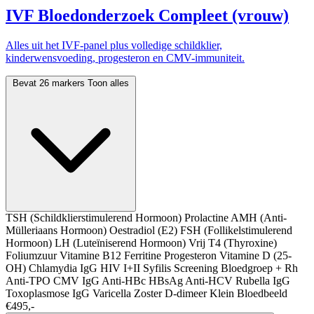
IVF Bloedonderzoek Compleet (vrouw)
Alles uit het IVF-panel plus volledige schildklier,
kinderwensvoeding, progesteron en CMV-immuniteit.
Bevat 26 markers
Toon alles
TSH (Schildklierstimulerend Hormoon)
Prolactine
AMH (Anti-
Mülleriaans Hormoon)
Oestradiol (E2)
FSH (Follikelstimulerend
Hormoon)
LH (Luteïniserend Hormoon)
Vrij T4 (Thyroxine)
Foliumzuur
Vitamine B12
Ferritine
Progesteron
Vitamine D (25-
OH)
Chlamydia IgG
HIV I+II
Syfilis Screening
Bloedgroep + Rh
Anti-TPO
CMV IgG
Anti-HBc
HBsAg
Anti-HCV
Rubella IgG
Toxoplasmose IgG
Varicella Zoster
D-dimeer
Klein Bloedbeeld
€495,-