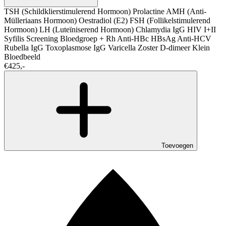
TSH (Schildklierstimulerend Hormoon)
Prolactine
AMH (Anti-
Mülleriaans Hormoon)
Oestradiol (E2)
FSH (Follikelstimulerend
Hormoon)
LH (Luteïniserend Hormoon)
Chlamydia IgG
HIV I+II
Syfilis Screening
Bloedgroep + Rh
Anti-HBc
HBsAg
Anti-HCV
Rubella IgG
Toxoplasmose IgG
Varicella Zoster
D-dimeer
Klein
Bloedbeeld
€425,-
Toevoegen