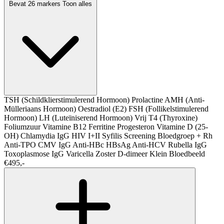
Bevat 26 markers
Toon alles
TSH (Schildklierstimulerend Hormoon)
Prolactine
AMH (Anti-
Mülleriaans Hormoon)
Oestradiol (E2)
FSH (Follikelstimulerend
Hormoon)
LH (Luteïniserend Hormoon)
Vrij T4 (Thyroxine)
Foliumzuur
Vitamine B12
Ferritine
Progesteron
Vitamine D (25-
OH)
Chlamydia IgG
HIV I+II
Syfilis Screening
Bloedgroep + Rh
Anti-TPO
CMV IgG
Anti-HBc
HBsAg
Anti-HCV
Rubella IgG
Toxoplasmose IgG
Varicella Zoster
D-dimeer
Klein Bloedbeeld
€495,-