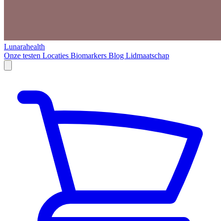
Lunarahealth
Onze testen
Locaties
Biomarkers
Blog
Lidmaatschap