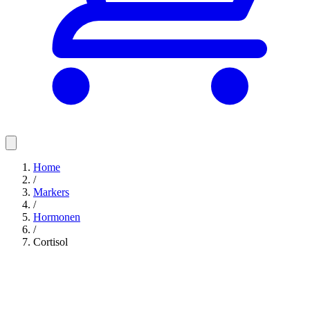
Home
/
Markers
/
Hormonen
/
Cortisol