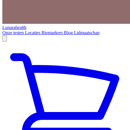
Lunarahealth
Onze testen
Locaties
Biomarkers
Blog
Lidmaatschap