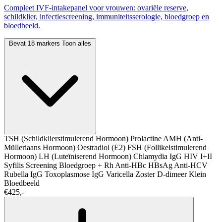
Compleet IVF-intakepanel voor vrouwen: ovariële reserve,
schildklier, infectiescreening, immuniteitsserologie, bloedgroep en
bloedbeeld.
Bevat 18 markers
Toon alles
TSH (Schildklierstimulerend Hormoon)
Prolactine
AMH (Anti-
Mülleriaans Hormoon)
Oestradiol (E2)
FSH (Follikelstimulerend
Hormoon)
LH (Luteïniserend Hormoon)
Chlamydia IgG
HIV I+II
Syfilis Screening
Bloedgroep + Rh
Anti-HBc
HBsAg
Anti-HCV
Rubella IgG
Toxoplasmose IgG
Varicella Zoster
D-dimeer
Klein
Bloedbeeld
€425,-