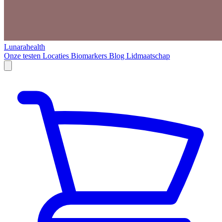
Lunarahealth
Onze testen
Locaties
Biomarkers
Blog
Lidmaatschap