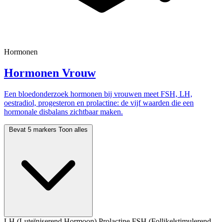
Hormonen
Hormonen Vrouw
Een bloedonderzoek hormonen bij vrouwen meet FSH, LH,
oestradiol, progesteron en prolactine: de vijf waarden die een
hormonale disbalans zichtbaar maken.
Bevat 5 markers
Toon alles
LH (Luteïniserend Hormoon)
Prolactine
FSH (Follikelstimulerend