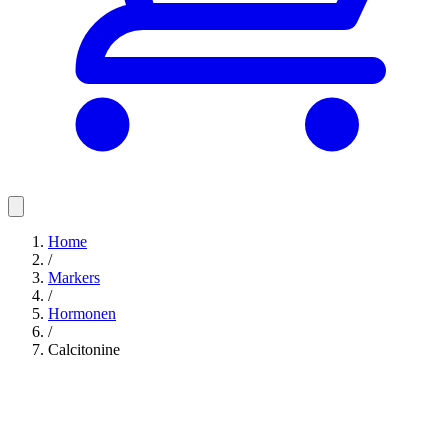
Home
/
Markers
/
Hormonen
/
Calcitonine