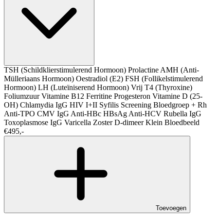
TSH (Schildklierstimulerend Hormoon)
Prolactine
AMH (Anti-
Mülleriaans Hormoon)
Oestradiol (E2)
FSH (Follikelstimulerend
Hormoon)
LH (Luteïniserend Hormoon)
Vrij T4 (Thyroxine)
Foliumzuur
Vitamine B12
Ferritine
Progesteron
Vitamine D (25-
OH)
Chlamydia IgG
HIV I+II
Syfilis Screening
Bloedgroep + Rh
Anti-TPO
CMV IgG
Anti-HBc
HBsAg
Anti-HCV
Rubella IgG
Toxoplasmose IgG
Varicella Zoster
D-dimeer
Klein Bloedbeeld
€495,-
Toevoegen