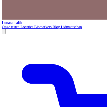
Lunarahealth
Onze testen
Locaties
Biomarkers
Blog
Lidmaatschap