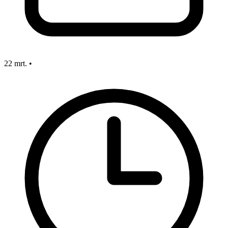
22 mrt.
•