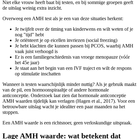
Niet elke vrouw heeft baat bij testen, en bij sommige groepen geeft
de uitslag weinig extra inzicht.
Overweeg een AMH test als je een van deze situaties herkent:
Je twijfelt over de timing van kinderwens en wilt weten of je
nog "tijd" hebt
Je oriënteert je op eicellen invriezen (social freezing)
Je hebt klachten die kunnen passen bij PCOS, waarbij AMH
vaak juist verhoogd is
Er is een familiegeschiedenis van vroege menopauze (vóór
het 45e jaar)
Je staat aan het begin van een IVF traject en wilt de respons
op stimulatie inschatten
Wanneer is testen waarschijnlijk minder nuttig? Als je gebruik maakt
van de pil, een hormoonspiraaltje of andere hormonale
anticonceptie. Onderzoek laat zien dat hormonale anticonceptie
AMH waarden tijdelijk kan verlagen (Hagen et al., 2017). Voor een
betrouwbare uitslag wacht je idealiter een paar maanden na het
stoppen.
Een AMH waarde is een richtsnoer, geen verloskundige uitspraak.
Lage AMH waarde: wat betekent dat