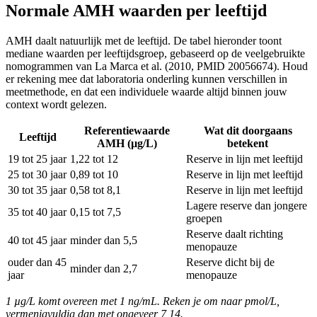
Normale AMH waarden per leeftijd
AMH daalt natuurlijk met de leeftijd. De tabel hieronder toont
mediane waarden per leeftijdsgroep, gebaseerd op de veelgebruikte
nomogrammen van La Marca et al. (2010, PMID 20056674). Houd
er rekening mee dat laboratoria onderling kunnen verschillen in
meetmethode, en dat een individuele waarde altijd binnen jouw
context wordt gelezen.
Referentiewaarde
Wat dit doorgaans
Leeftijd
AMH (µg/L)
betekent
19 tot 25 jaar
1,22 tot 12
Reserve in lijn met leeftijd
25 tot 30 jaar
0,89 tot 10
Reserve in lijn met leeftijd
30 tot 35 jaar
0,58 tot 8,1
Reserve in lijn met leeftijd
Lagere reserve dan jongere
35 tot 40 jaar
0,15 tot 7,5
groepen
Reserve daalt richting
40 tot 45 jaar
minder dan 5,5
menopauze
ouder dan 45
Reserve dicht bij de
minder dan 2,7
jaar
menopauze
1 µg/L komt overeen met 1 ng/mL. Reken je om naar pmol/L,
vermenigvuldig dan met ongeveer 7,14.