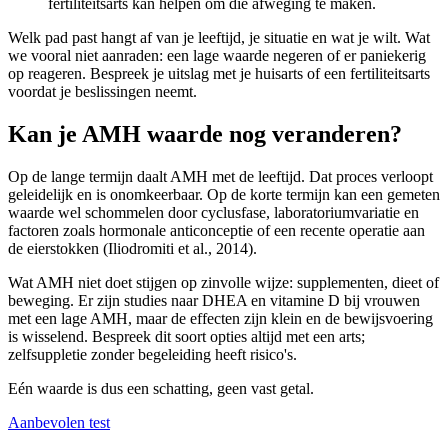
fertiliteitsarts kan helpen om die afweging te maken.
Welk pad past hangt af van je leeftijd, je situatie en wat je wilt. Wat
we vooral niet aanraden: een lage waarde negeren of er paniekerig
op reageren. Bespreek je uitslag met je huisarts of een fertiliteitsarts
voordat je beslissingen neemt.
Kan je AMH waarde nog veranderen?
Op de lange termijn daalt AMH met de leeftijd. Dat proces verloopt
geleidelijk en is onomkeerbaar. Op de korte termijn kan een gemeten
waarde wel schommelen door cyclusfase, laboratoriumvariatie en
factoren zoals hormonale anticonceptie of een recente operatie aan
de eierstokken (Iliodromiti et al., 2014).
Wat AMH niet doet stijgen op zinvolle wijze: supplementen, dieet of
beweging. Er zijn studies naar DHEA en vitamine D bij vrouwen
met een lage AMH, maar de effecten zijn klein en de bewijsvoering
is wisselend. Bespreek dit soort opties altijd met een arts;
zelfsuppletie zonder begeleiding heeft risico's.
Eén waarde is dus een schatting, geen vast getal.
Aanbevolen test