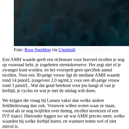
Foto:
Ross Sneddon
via
Unsplash
Een AMH waarde geeft een richtsnoer voor hoeveel eicellen je nog
op voorraad hebt, je zogeheten eierstokreserve. Het zegt niet of je
zwanger kunt worden, en het voorspelt geen specifiek aantal
eicellen. Voor een 30-jarige vrouw ligt de mediane AMH waarde
rond 14 pmol/L (ongeveer 2,0 ng/mL); voor een 40-jarige vrouw
rond 3 pmol/L. Wat dat getal betekent voor jou hangt af van je
leeftijd, je cyclus en wat je met de uitslag wilt doen.
We krijgen die vraag bij Lunara vaker dan welke andere
fertiliteitsvraag dan ook. Vrouwen willen weten waar ze staan,
vooral als ze nog twijfelen over timing, eicellen invriezen of een
IVF traject. Hieronder leggen we uit wat AMH precies meet, welke
waarden bij welke leeftijd horen, en wanneer testen wel of niet
zinvol is.