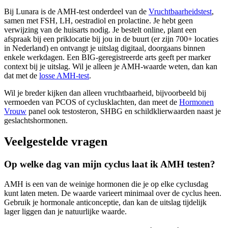
Bij Lunara is de AMH-test onderdeel van de
Vruchtbaarheidstest
,
samen met FSH, LH, oestradiol en prolactine. Je hebt geen
verwijzing van de huisarts nodig. Je bestelt online, plant een
afspraak bij een priklocatie bij jou in de buurt (er zijn 700+ locaties
in Nederland) en ontvangt je uitslag digitaal, doorgaans binnen
enkele werkdagen. Een BIG-geregistreerde arts geeft per marker
context bij je uitslag. Wil je alleen je AMH-waarde weten, dan kan
dat met de
losse AMH-test
.
Wil je breder kijken dan alleen vruchtbaarheid, bijvoorbeeld bij
vermoeden van PCOS of cyclusklachten, dan meet de
Hormonen
Vrouw
panel ook testosteron, SHBG en schildklierwaarden naast je
geslachtshormonen.
Veelgestelde vragen
Op welke dag van mijn cyclus laat ik AMH testen?
AMH is een van de weinige hormonen die je op elke cyclusdag
kunt laten meten. De waarde varieert minimaal over de cyclus heen.
Gebruik je hormonale anticonceptie, dan kan de uitslag tijdelijk
lager liggen dan je natuurlijke waarde.