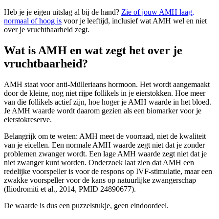
Heb je je eigen uitslag al bij de hand?
Zie of jouw AMH laag,
normaal of hoog is
voor je leeftijd, inclusief wat AMH wel en niet
over je vruchtbaarheid zegt.
Wat is AMH en wat zegt het over je
vruchtbaarheid?
AMH staat voor anti-Mülleriaans hormoon. Het wordt aangemaakt
door de kleine, nog niet rijpe follikels in je eierstokken. Hoe meer
van die follikels actief zijn, hoe hoger je AMH waarde in het bloed.
Je AMH waarde wordt daarom gezien als een biomarker voor je
eierstokreserve.
Belangrijk om te weten: AMH meet de voorraad, niet de kwaliteit
van je eicellen. Een normale AMH waarde zegt niet dat je zonder
problemen zwanger wordt. Een lage AMH waarde zegt niet dat je
niet zwanger kunt worden. Onderzoek laat zien dat AMH een
redelijke voorspeller is voor de respons op IVF-stimulatie, maar een
zwakke voorspeller voor de kans op natuurlijke zwangerschap
(Iliodromiti et al., 2014, PMID 24890677).
De waarde is dus een puzzelstukje, geen eindoordeel.