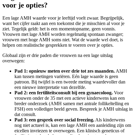
voor je opties?
Een lage AMH waarde voor je leeftijd voelt zwaar. Begrijpelijk,
want het cijfer raakt aan een toekomst die je misschien al voor je
ziet. Tegelijk geldt: het is een momentopname, geen vonnis.
Vrouwen met lage AMH worden regelmatig spontaan zwanger;
vrouwen met hoge AMH soms niet. Wat de waarde wel doet, is
helpen om realistische gesprekken te voeren over je opties.
Globaal zijn er drie paden die vrouwen na een lage uitslag
overwegen:
Pad 1: opnieuw meten over drie tot zes maanden.
AMH
kan tussen metingen variëren. Eén lage waarde is geen
patroon. Bij twijfel is een tweede meting waardevoller dan
een nieuwe interpretatie van dezelfde.
Pad 2: een fertiliteitsconsult bij een gynaecoloog.
Voor
vrouwen onder de 35 met een actieve kinderwens kan een
breder onderzoek (AMH samen met antrale follikeltelling en
FSH) een vollediger beeld geven. Bespreek je AMH uitslag in
dat consult.
Pad 3: een gesprek over social freezing.
Als kinderwens
nog niet actueel is, kan een lage AMH een aanleiding zijn om
eicellen invriezen te overwegen. Een klinisch geneticus of