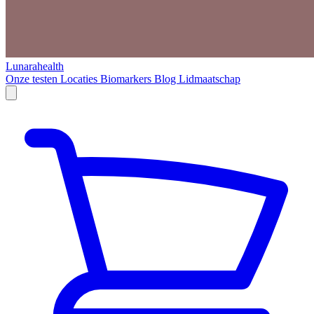
Lunarahealth
Onze testen
Locaties
Biomarkers
Blog
Lidmaatschap