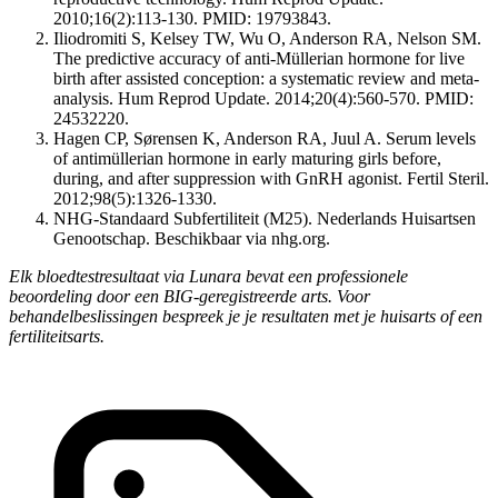
2010;16(2):113-130. PMID: 19793843.
Iliodromiti S, Kelsey TW, Wu O, Anderson RA, Nelson SM.
The predictive accuracy of anti-Müllerian hormone for live
birth after assisted conception: a systematic review and meta-
analysis. Hum Reprod Update. 2014;20(4):560-570. PMID:
24532220.
Hagen CP, Sørensen K, Anderson RA, Juul A. Serum levels
of antimüllerian hormone in early maturing girls before,
during, and after suppression with GnRH agonist. Fertil Steril.
2012;98(5):1326-1330.
NHG-Standaard Subfertiliteit (M25). Nederlands Huisartsen
Genootschap. Beschikbaar via nhg.org.
Elk bloedtestresultaat via Lunara bevat een professionele
beoordeling door een BIG-geregistreerde arts. Voor
behandelbeslissingen bespreek je je resultaten met je huisarts of een
fertiliteitsarts.