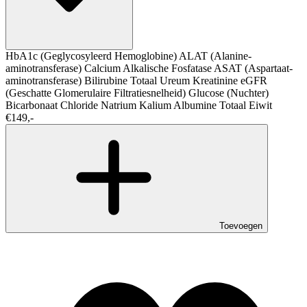
HbA1c (Geglycosyleerd Hemoglobine)
ALAT (Alanine-
aminotransferase)
Calcium
Alkalische Fosfatase
ASAT (Aspartaat-
aminotransferase)
Bilirubine Totaal
Ureum
Kreatinine
eGFR
(Geschatte Glomerulaire Filtratiesnelheid)
Glucose (Nuchter)
Bicarbonaat
Chloride
Natrium
Kalium
Albumine
Totaal Eiwit
€149,-
Toevoegen