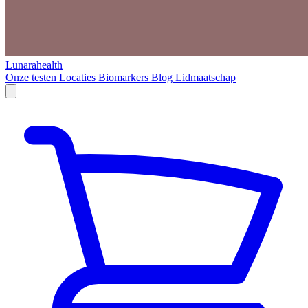
Lunarahealth
Onze testen
Locaties
Biomarkers
Blog
Lidmaatschap