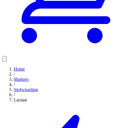
Home
/
Markers
/
Stofwisseling
/
Lactaat