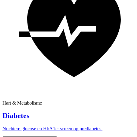
Hart & Metabolisme
Diabetes
Nuchtere glucose en HbA1c: screen op prediabetes.