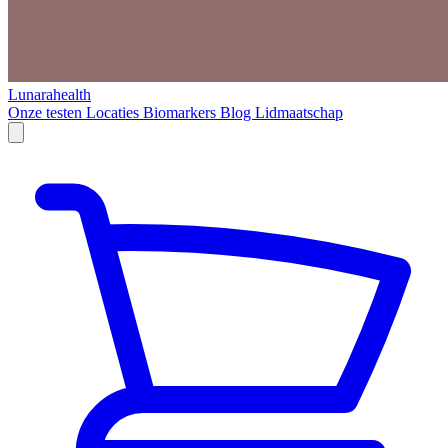
Lunarahealth
Onze testen
Locaties
Biomarkers
Blog
Lidmaatschap