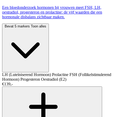
Een bloedonderzoek hormonen bij vrouwen meet FSH, LH,
oestradiol, progesteron en prolactine: de vijf waarden die een
hormonale disbalans zichtbaar maken.
Bevat 5 markers
Toon alles
LH (Luteïniserend Hormoon)
Prolactine
FSH (Follikelstimulerend
Hormoon)
Progesteron
Oestradiol (E2)
€139,-