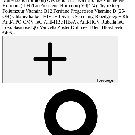
Mülleriaans Hormoon)
Oestradiol (E2)
FSH (Follikelstimulerend
Hormoon)
LH (Luteïniserend Hormoon)
Vrij T4 (Thyroxine)
Foliumzuur
Vitamine B12
Ferritine
Progesteron
Vitamine D (25-
OH)
Chlamydia IgG
HIV I+II
Syfilis Screening
Bloedgroep + Rh
Anti-TPO
CMV IgG
Anti-HBc
HBsAg
Anti-HCV
Rubella IgG
Toxoplasmose IgG
Varicella Zoster
D-dimeer
Klein Bloedbeeld
€495,-
Toevoegen