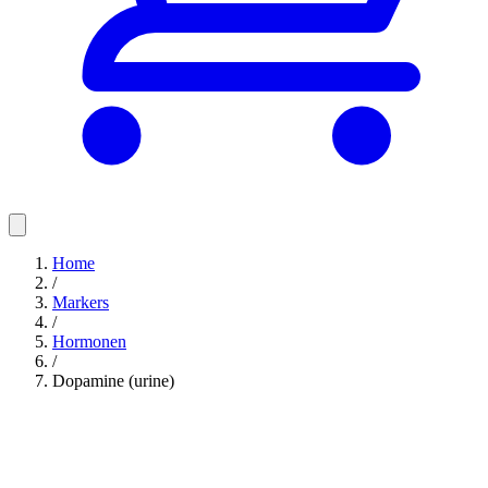
Home
/
Markers
/
Hormonen
/
Dopamine (urine)