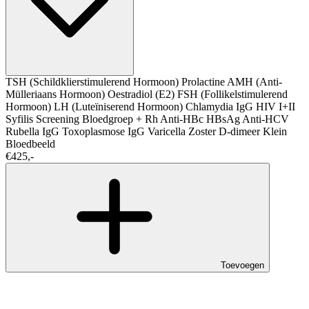
TSH (Schildklierstimulerend Hormoon)
Prolactine
AMH (Anti-
Mülleriaans Hormoon)
Oestradiol (E2)
FSH (Follikelstimulerend
Hormoon)
LH (Luteïniserend Hormoon)
Chlamydia IgG
HIV I+II
Syfilis Screening
Bloedgroep + Rh
Anti-HBc
HBsAg
Anti-HCV
Rubella IgG
Toxoplasmose IgG
Varicella Zoster
D-dimeer
Klein
Bloedbeeld
€425,-
Toevoegen